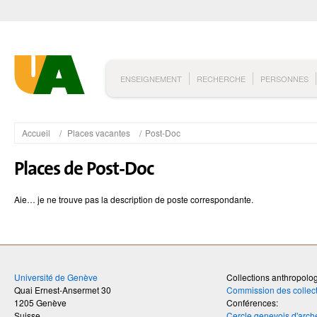
ENSEIGNEMENT
RECHERCHE
PERSONNES
Accueil
Places vacantes
Post-Doc
Places de Post-Doc
Aie… je ne trouve pas la description de poste correspondante.
Université de Genève
Collections anthropolo
Quai Ernest-Ansermet 30
Commission des collec
1205
Genève
Conférences:
Suisse
Cercle genevois d'arch